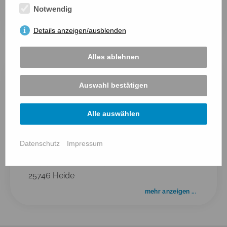
Fruedental 15
Notwendig
25746 Heide
Details anzeigen/ausblenden
mehr anzeigen ...
Alles ablehnen
Auswahl bestätigen
Alle auswählen
Datenschutz
Impressum
Reit- und Traberclub Ditmarsia
Waldschlößchenstraße 128
25746 Heide
mehr anzeigen ...