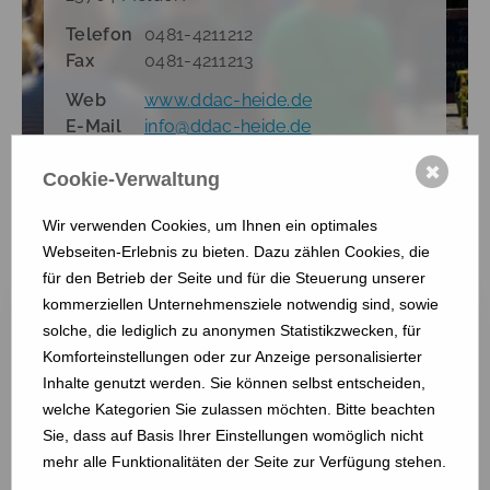
Telefon
0481-4211212
Fax
0481-4211213
Web
www.ddac-heide.de
E-Mail
info
@
ddac-heide.de
✖
Cookie-Verwaltung
Mitgliederübersicht
Wir verwenden Cookies, um Ihnen ein optimales
zurück zur Übersicht
Webseiten-Erlebnis zu bieten. Dazu zählen Cookies, die
für den Betrieb der Seite und für die Steuerung unserer
kommerziellen Unternehmensziele notwendig sind, sowie
solche, die lediglich zu anonymen Statistikzwecken, für
Komforteinstellungen oder zur Anzeige personalisierter
Inhalte genutzt werden. Sie können selbst entscheiden,
welche Kategorien Sie zulassen möchten. Bitte beachten
Sie, dass auf Basis Ihrer Einstellungen womöglich nicht
DEHOGA Heide und Umgebung e.V.
mehr alle Funktionalitäten der Seite zur Verfügung stehen.