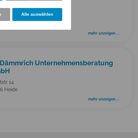
tection Service Nord
n
Alle auswählen
tr. 35
46 Hemmingstedt
mehr anzeigen ...
. Dämmrich Unternehmensberatung
bH
tstr. 14
6 Heide
mehr anzeigen ...