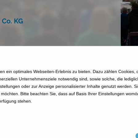
 Co. KG
Web
dethlefsen-hausmakler.de
E-Mail
info
@
dethlefsen-hausmakler.de
n ein optimales Webseiten-Erlebnis zu bieten. Dazu zählen Cookies, di
erziellen Unternehmensziele notwendig sind, sowie solche, die ledigl
nstellungen oder zur Anzeige personalisierter Inhalte genutzt werden. S
möchten. Bitte beachten Sie, dass auf Basis Ihrer Einstellungen womög
Verfügung stehen.