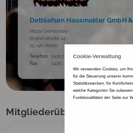
Dethlefsen Hausmakler GmbH &
Malte Dethlefsen
Brahmstraße 14
25746 Heide
Cookie-Verwaltung
Telefon
0481787725-0
Fax
0481 78772525
Wir verwenden Cookies, um Ihne
für die Steuerung unserer komm
Statistikzwecken, für Komfortei
welche Kategorien Sie zulassen 
Funktionalitäten der Seite zur 
Mitgliederübersicht