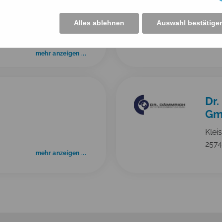
ne Stock
Pro
Alles ablehnen
Auswahl bestätige
Dorfs
257
mehr anzeigen ...
Dr
Gm
Kleis
2574
mehr anzeigen ...