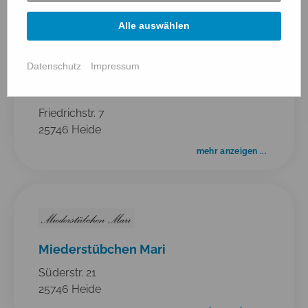
Alle auswählen
Datenschutz
Impressum
Apollo Optik
Friedrichstr. 7
25746 Heide
mehr anzeigen ...
Miederstübchen Mari
Süderstr. 21
25746 Heide