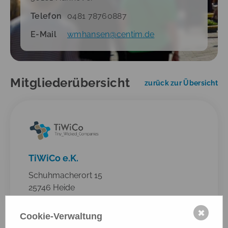
Telefon
0481 78760887
E-Mail
wmhansen
@
centim.de
Mitgliederübersicht
zurück zur Übersicht
TiWiCo e.K.
Schuhmacherort 15
25746 Heide
mehr anzeigen ...
✖
Cookie-Verwaltung