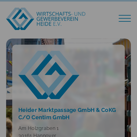
Heider Marktpassage GmbH & CoKG
C/O Centim GmbH
Am Holzgraben 1
30161 Hannover