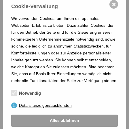
Theodor-Heuss-Platz 2
✖
Cookie-Verwaltung
25524 Itzehoe
Wir verwenden Cookies, um Ihnen ein optimales
mehr anzeigen ...
Webseiten-Erlebnis zu bieten. Dazu zählen Cookies, die
für den Betrieb der Seite und für die Steuerung unserer
kommerziellen Unternehmensziele notwendig sind, sowie
solche, die lediglich zu anonymen Statistikzwecken, für
Komforteinstellungen oder zur Anzeige personalisierter
Inhalte genutzt werden. Sie können selbst entscheiden,
welche Kategorien Sie zulassen möchten. Bitte beachten
Sie, dass auf Basis Ihrer Einstellungen womöglich nicht
mehr alle Funktionalitäten der Seite zur Verfügung stehen.
Rosen Apotheke
Friedrichstr.3
Notwendig
25746 Heide
Details anzeigen/ausblenden
mehr anzeigen ...
Alles ablehnen