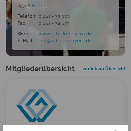
25746 Heide
Telefon
0 481 - 72 303
Fax
0 481 - 74 623
Web
www.schellerboyens.de
E-Mail
info
@
schellerboyens.de
Mitgliederübersicht
zurück zur Übersicht
Gardinenstudio Barteld