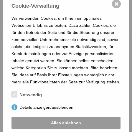
✖
Cookie-Verwaltung
Himmelreichstr.8
25746 Heide
Wir verwenden Cookies, um Ihnen ein optimales
Webseiten-Erlebnis zu bieten. Dazu zählen Cookies, die
mehr anzeigen ...
für den Betrieb der Seite und für die Steuerung unserer
kommerziellen Unternehmensziele notwendig sind, sowie
solche, die lediglich zu anonymen Statistikzwecken, für
Komforteinstellungen oder zur Anzeige personalisierter
Inhalte genutzt werden. Sie können selbst entscheiden,
welche Kategorien Sie zulassen möchten. Bitte beachten
Sie, dass auf Basis Ihrer Einstellungen womöglich nicht
mehr alle Funktionalitäten der Seite zur Verfügung stehen.
Riccis Bazar
Notwendig
Neue Anlage 19
Details anzeigen/ausblenden
25746 Heide
mehr anzeigen ...
Alles ablehnen