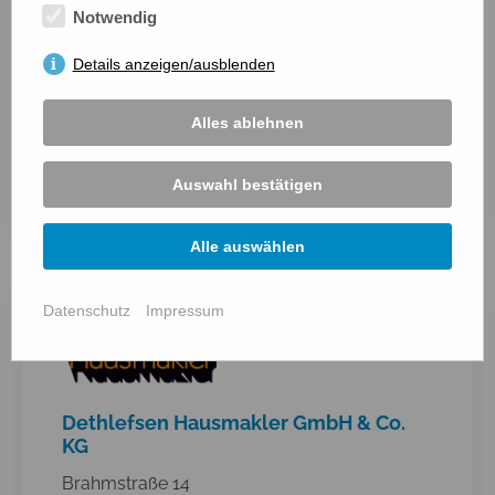
Notwendig
Details anzeigen/ausblenden
DEHOGA Heide und Umgebung e.V.
Alles ablehnen
Fruedental 15
Auswahl bestätigen
25746 Heide
mehr anzeigen ...
Alle auswählen
Datenschutz
Impressum
Dethlefsen Hausmakler GmbH & Co.
KG
Brahmstraße 14