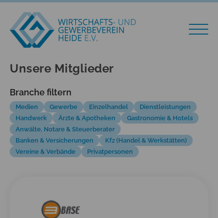
Unsere Mitglieder
Branche filtern
Medien
Gewerbe
Einzelhandel
Dienstleistungen
Handwerk
Ärzte & Apotheken
Gastronomie & Hotels
Anwälte, Notare & Steuerberater
Banken & Versicherungen
Kfz (Handel & Werkstätten)
Vereine & Verbände
Privatpersonen